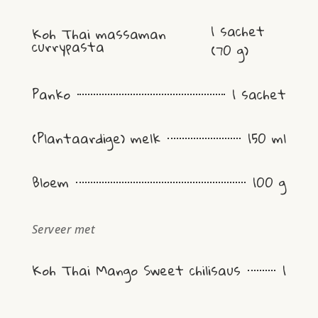
1 sachet
Koh Thai massaman
currypasta
(70 g)
Panko
1 sachet
(Plantaardige) melk
150 ml
Bloem
100 g
Serveer met
Koh Thai Mango Sweet chilisaus
1