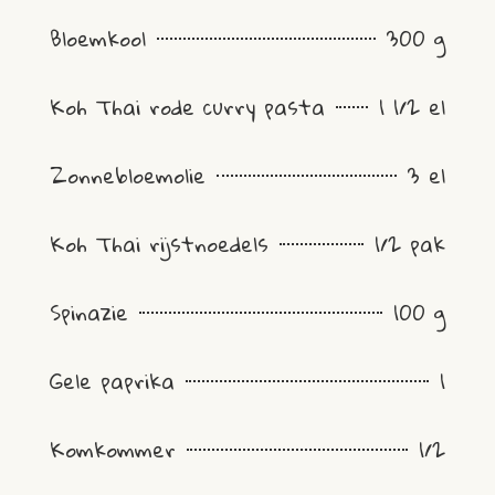
Bloemkool
300 g
Koh Thai rode curry pasta
1 1/2 el
Zonnebloemolie
3 el
Koh Thai rijstnoedels
1/2 pak
Spinazie
100 g
Gele paprika
1
Komkommer
1/2