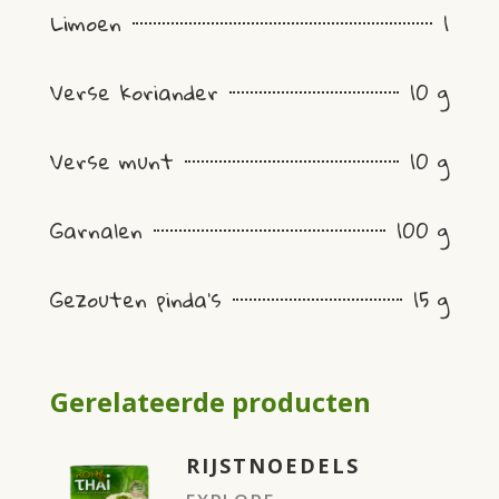
Limoen
1
Verse koriander
10 g
Verse munt
10 g
Garnalen
100 g
Gezouten pinda’s
15 g
Gerelateerde producten
RIJSTNOEDELS