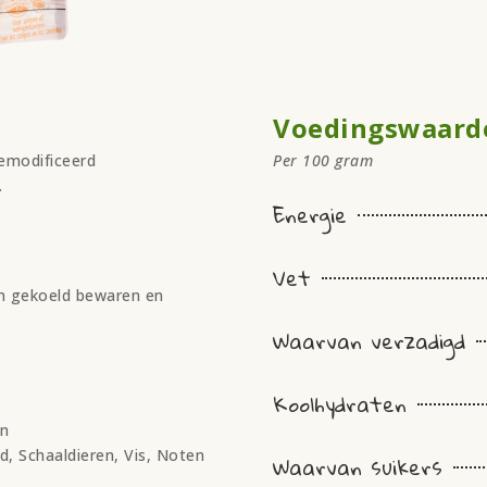
Voedingswaard
emodificeerd
Per 100 gram
.
Energie
Vet
en gekoeld bewaren en
Waarvan verzadigd
Koolhydraten
en
d, Schaaldieren, Vis, Noten
Waarvan suikers