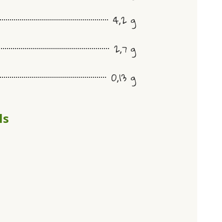
4,2 g
2,7 g
0,13 g
ls