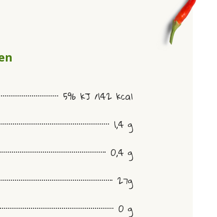
en
596 kJ /142 kcal
1,4 g
0,4 g
27g
0 g