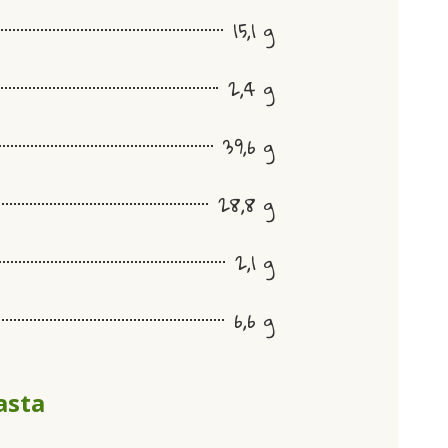
15,1 g
2,4 g
39,6 g
28,8 g
2,1 g
6,6 g
asta