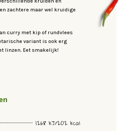
erschillende kruiden en
een zachtere maar wel kruidige
n curry met kip of rundvlees
tarische variant is ook erg
t linzen. Eet smakelijk!
en
1268 kJ/202 kcal