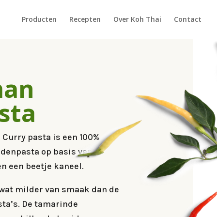
Producten
Recepten
Over Koh Thai
Contact
man
sta
Curry pasta is een 100%
idenpasta op basis van
n een beetje kaneel.
wat milder van smaak dan de
sta’s. De tamarinde