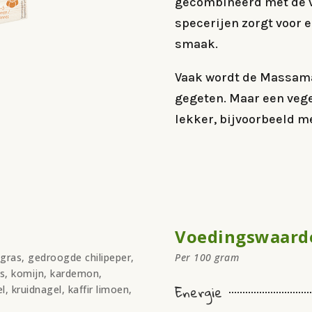
gecombineerd met de v
specerijen zorgt voor 
smaak.
Vaak wordt de Massama
gegeten. Maar een vege
lekker, bijvoorbeeld me
Voedingswaard
ngras, gedroogde chilipeper,
Per 100 gram
es, komijn, kardemon,
Energie
l, kruidnagel, kaffir limoen,