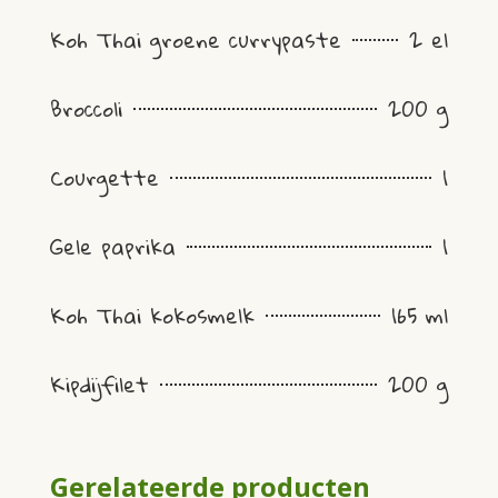
Koh Thai groene currypaste
2 el
Broccoli
200 g
Courgette
1
Gele paprika
1
Koh Thai kokosmelk
165 ml
Kipdijfilet
200 g
Gerelateerde producten