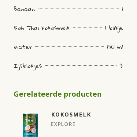
Banaan
1
Koh Thai kokosmelk
1 blikje
Water
150 ml
Ijsblokjes
2
Gerelateerde producten
KOKOSMELK
EXPLORE