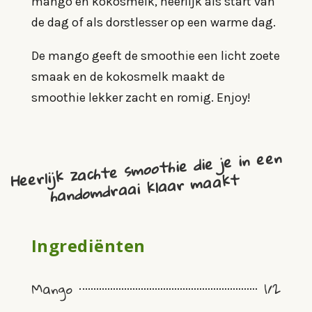
mango en kokosmelk, heerlijk als start van
de dag of als dorstlesser op een warme dag.
De mango geeft de smoothie een licht zoete
smaak en de kokosmelk maakt de
smoothie lekker zacht en romig. Enjoy!
Heerlijk zachte smoothie die je in een
handomdraai klaar maakt
Ingrediënten
Mango
1/2