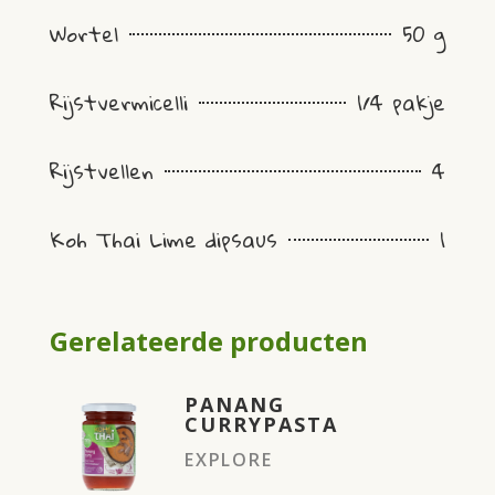
Wortel
50 g
Rijstvermicelli
1/4 pakje
Rijstvellen
4
Koh Thai Lime dipsaus
1
Gerelateerde producten
PANANG
CURRYPASTA
EXPLORE