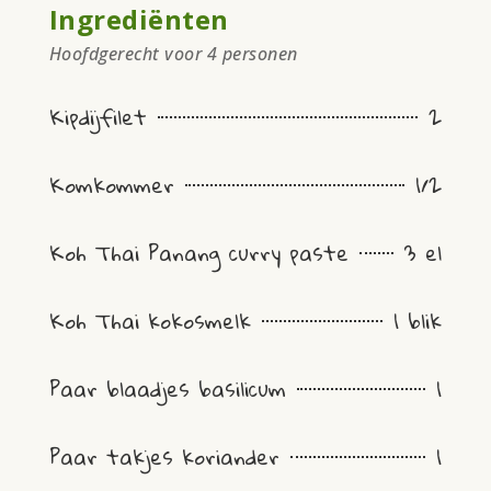
Ingrediënten
Hoofdgerecht voor 4 personen
Kipdijfilet
2
Komkommer
1/2
Koh Thai Panang curry paste
3 el
Koh Thai kokosmelk
1 blik
Paar blaadjes basilicum
1
Paar takjes koriander
1