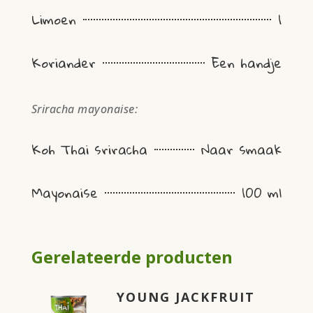
Limoen
1
Koriander
Een handje
Sriracha mayonaise:
Koh Thai sriracha
Naar smaak
Mayonaise
100 ml
Gerelateerde producten
YOUNG JACKFRUIT