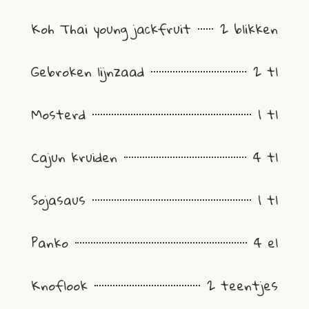
Koh Thai young jackfruit
2 blikken
Gebroken lijnzaad
2 tl
Mosterd
1 tl
Cajun kruiden
4 tl
Sojasaus
1 tl
Panko
4 el
Knoflook
2 teentjes