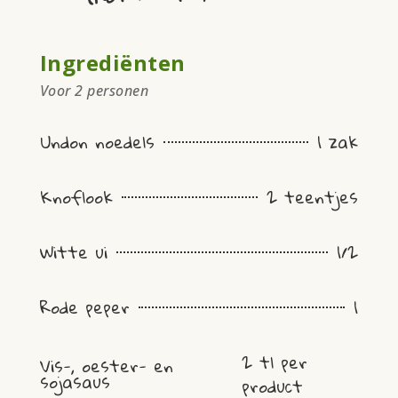
Ingrediënten
Voor 2 personen
Undon noedels
1 zak
Knoflook
2 teentjes
Witte ui
1/2
Rode peper
1
2 tl per
Vis-, oester- en
sojasaus
product