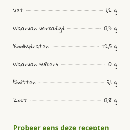
Vet
1,2 g
Waarvan verzadigd
0,3 g
Koolhydraten
72,5 g
Waarvan suikers
0 g
Eiwitten
5,1 g
Zout
0,8 g
Probeer eens deze recepten