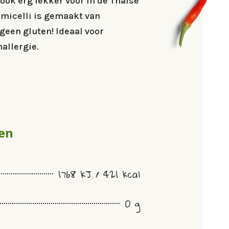
 ook erg lekker voor in de Thaise
rmicelli is gemaakt van
geen gluten! Ideaal voor
allergie.
en
1768 kJ / 421 kcal
0 g