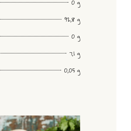
0 g
92,8 g
0 g
7,1 g
0,05 g