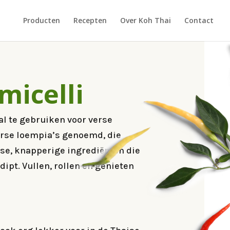
Producten
Recepten
Over Koh Thai
Contact
micelli
al te gebruiken voor verse
verse loempia’s genoemd, die
se, knapperige ingrediënten die
dipt. Vullen, rollen en genieten